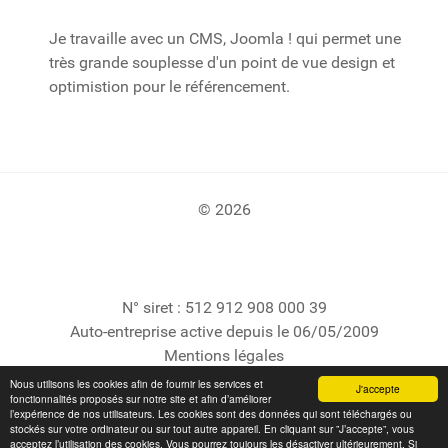
Je travaille avec un CMS, Joomla ! qui permet une
très grande souplesse d'un point de vue design et
optimistion pour le référencement.
© 2026
N° siret : 512 912 908 000 39
Auto-entreprise active depuis le 06/05/2009
Mentions légales
Nous utilisons les cookies afin de fournir les services et
J'accepte
fonctionnalités proposés sur notre site et afin d’améliorer
l’expérience de nos utilisateurs. Les cookies sont des données qui sont téléchargés ou
stockés sur votre ordinateur ou sur tout autre appareil. En cliquant sur ”J’accepte”, vous
acceptez l’utilisation des cookies. Vous pourrez toujours les désactiver ultérieurement. Si